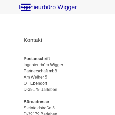
Direkt zum Seiteninhalt
Menü überspringen
Ingenieurbüro Wigger
Kontakt
Postanschrift
Ingenieurbüro Wigger
Partnerschaft mbB
Am Weiher 5
OT Ebendorf
D-
39179 Barleben
Büroadresse
Steinfeldstraße 3
D-
39179 Barleben